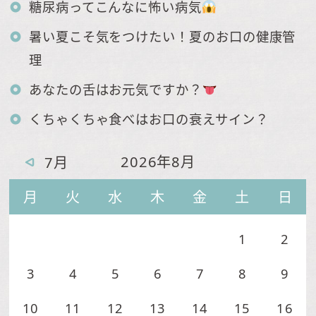
糖尿病ってこんなに怖い病気
暑い夏こそ気をつけたい！夏のお口の健康管
理
あなたの舌はお元気ですか？
くちゃくちゃ食べはお口の衰えサイン？
2026年8月
7月
月
火
水
木
金
土
日
1
2
3
4
5
6
7
8
9
10
11
12
13
14
15
16