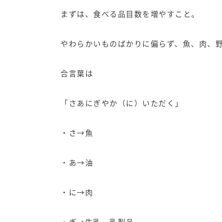
まずは、食べる品目数を増やすこと。
やわらかいものばかりに偏らず、魚、肉、
合言葉は
「さあにぎやか（に）いただく」
・さ→魚
・あ→油
・に→肉