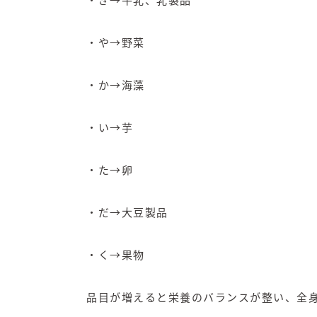
・ぎ→牛乳、乳製品
・や→野菜
・か→海藻
・い→芋
・た→卵
・だ→大豆製品
・く→果物
品目が増えると栄養のバランスが整い、全